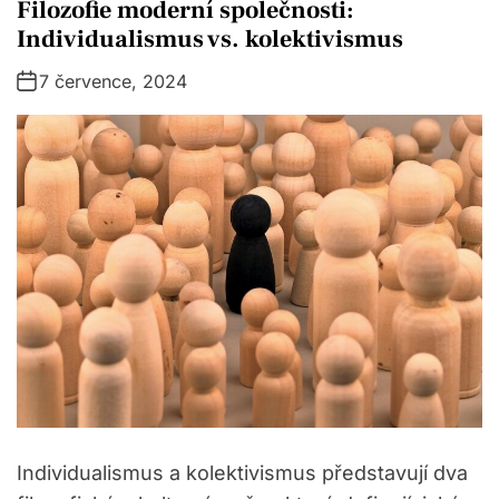
a
Filozofie moderní společnosti:
t
Individualismus vs. kolektivismus
e
7 července, 2024
g
o
r
i
e
s
Individualismus a kolektivismus představují dva