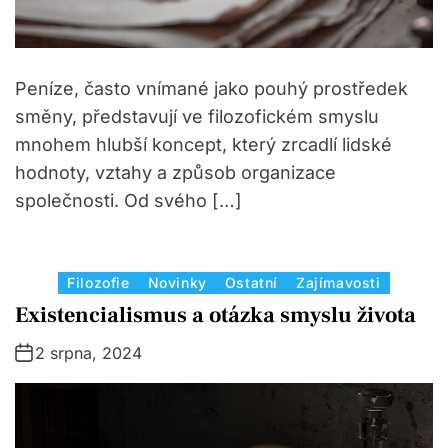
Peníze, často vnímané jako pouhý prostředek
směny, představují ve filozofickém smyslu
mnohem hlubší koncept, který zrcadlí lidské
hodnoty, vztahy a způsob organizace
společnosti. Od svého […]
C
Filozofie
Novinky
Ostatní
Zajímavosti
a
Existencialismus a otázka smyslu života
t
2 srpna, 2024
e
g
o
r