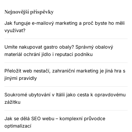
s
p
Nejnovější příspěvky
Jak funguje e-mailový marketing a proč byste ho měli
ě
využívat?
v
Umíte nakupovat gastro obaly? Správný obalový
k
materiál ochrání jídlo i reputaci podniku
ů
Přeložit web nestačí, zahraniční marketing je jiná hra s
jinými pravidly
Soukromé ubytování v Itálii jako cesta k opravdovému
zážitku
Jak se dělá SEO webu – komplexní průvodce
optimalizací