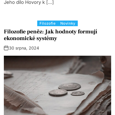
Jeho dílo Hovory k […]
C
Filozofie
Novinky
a
Filozofie peněz: Jak hodnoty formují
t
ekonomické systémy
e
30 srpna, 2024
g
o
r
i
e
s