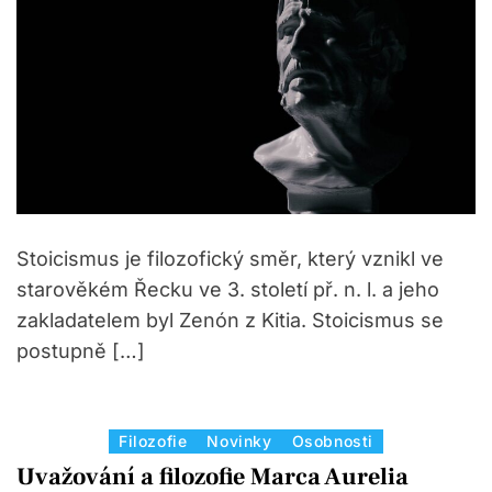
e
s
Stoicismus je filozofický směr, který vznikl ve
starověkém Řecku ve 3. století př. n. l. a jeho
zakladatelem byl Zenón z Kitia. Stoicismus se
postupně […]
C
Filozofie
Novinky
Osobnosti
a
Uvažování a filozofie Marca Aurelia