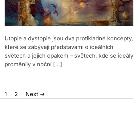
Utopie a dystopie jsou dva protikladné koncepty,
které se zabývají představami o ideálních
světech a jejich opakem – světech, kde se ideály
proměnily v noční […]
S
1
2
Next
→
t
r
á