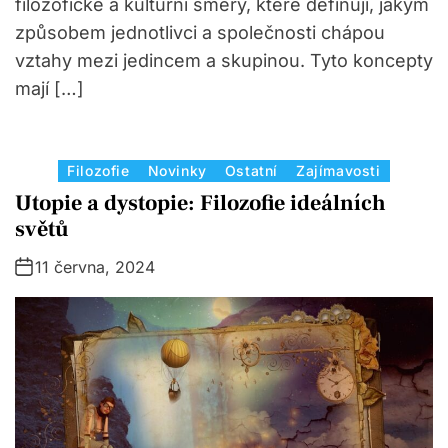
filozofické a kulturní směry, které definují, jakým
způsobem jednotlivci a společnosti chápou
vztahy mezi jedincem a skupinou. Tyto koncepty
mají […]
C
Filozofie
Novinky
Ostatní
Zajímavosti
a
Utopie a dystopie: Filozofie ideálních
t
světů
e
11 června, 2024
g
o
r
i
e
s