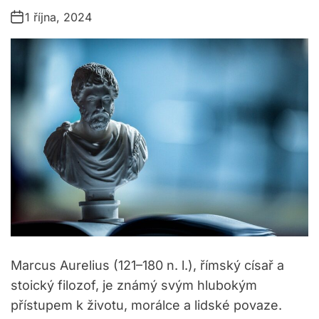
t
1 října, 2024
e
g
o
r
i
e
s
Marcus Aurelius (121–180 n. l.), římský císař a
stoický filozof, je známý svým hlubokým
přístupem k životu, morálce a lidské povaze.