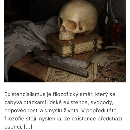
i
e
s
Existencialismus je filozofický směr, který se
zabývá otázkami lidské existence, svobody,
odpovědnosti a smyslu života. V popředí této
filozofie stojí myšlenka, že existence předchází
esenci, […]