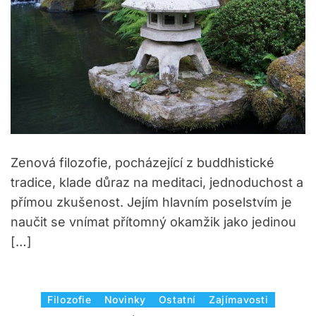
s
Zenová filozofie, pocházející z buddhistické
tradice, klade důraz na meditaci, jednoduchost a
přímou zkušenost. Jejím hlavním poselstvím je
naučit se vnímat přítomný okamžik jako jedinou
[…]
C
Filozofie
Novinky
Ostatní
Zajímavosti