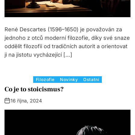
René Descartes (1596–1650) je považován za
jednoho z otců moderní filozofie, díky své snaze
oddělit filozofii od tradičních autorit a orientovat
ji na jistotu vycházející […]
C
Filozofie
Novinky
Ostatní
a
Co je to stoicismus?
t
16 října, 2024
e
g
o
r
i