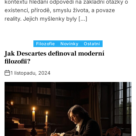
kontextu hledání odpovědí na základní otázky o
existenci, přírodě, smyslu života, a povaze
reality. Jejich myšlenky byly […]
C
Filozofie
Novinky
Ostatní
a
Jak Descartes definoval moderní
t
filozofii?
e
1 listopadu, 2024
g
o
r
i
e
s