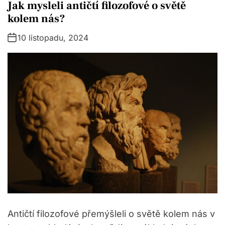
a
Jak mysleli antičtí filozofové o světě
E
t
kolem nás?
T
e
10 listopadu, 2024
g
o
r
i
e
s
Antičtí filozofové přemýšleli o světě kolem nás v