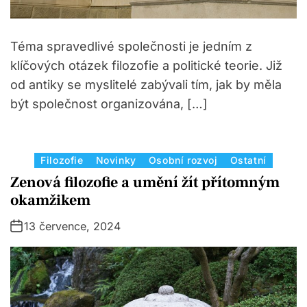
Téma spravedlivé společnosti je jedním z
klíčových otázek filozofie a politické teorie. Již
od antiky se myslitelé zabývali tím, jak by měla
být společnost organizována, […]
C
Filozofie
Novinky
Osobní rozvoj
Ostatní
a
Zenová filozofie a umění žít přítomným
t
okamžikem
e
13 července, 2024
g
o
r
i
e