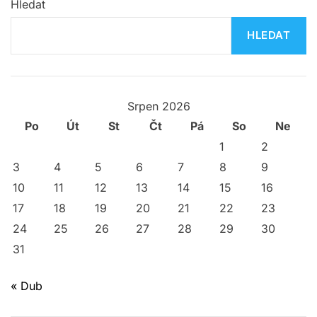
Hledat
n
HLEDAT
k
o
v
Srpen 2026
Po
Út
St
Čt
Pá
So
Ne
á
1
2
n
3
4
5
6
7
8
9
10
11
12
13
14
15
16
í
17
18
19
20
21
22
23
p
24
25
26
27
28
29
30
31
ř
í
« Dub