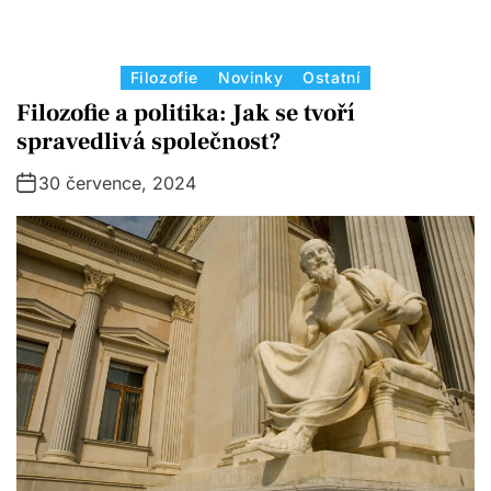
C
Filozofie
Novinky
Ostatní
a
Filozofie a politika: Jak se tvoří
t
spravedlivá společnost?
e
30 července, 2024
g
o
r
i
e
s